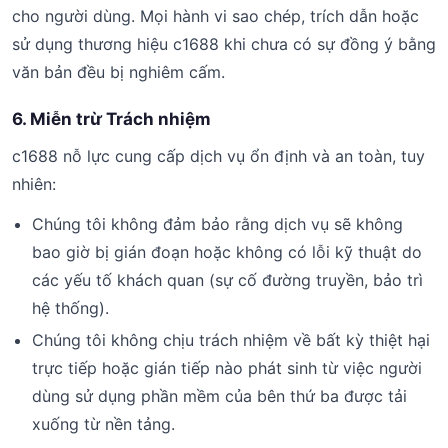
cho người dùng. Mọi hành vi sao chép, trích dẫn hoặc
sử dụng thương hiệu c1688 khi chưa có sự đồng ý bằng
văn bản đều bị nghiêm cấm.
6. Miễn trừ Trách nhiệm
c1688 nỗ lực cung cấp dịch vụ ổn định và an toàn, tuy
nhiên:
Chúng tôi không đảm bảo rằng dịch vụ sẽ không
bao giờ bị gián đoạn hoặc không có lỗi kỹ thuật do
các yếu tố khách quan (sự cố đường truyền, bảo trì
hệ thống).
Chúng tôi không chịu trách nhiệm về bất kỳ thiệt hại
trực tiếp hoặc gián tiếp nào phát sinh từ việc người
dùng sử dụng phần mềm của bên thứ ba được tải
xuống từ nền tảng.