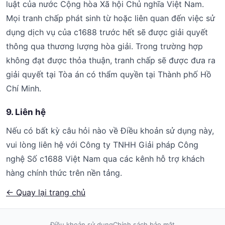
luật của nước Cộng hòa Xã hội Chủ nghĩa Việt Nam.
Mọi tranh chấp phát sinh từ hoặc liên quan đến việc sử
dụng dịch vụ của c1688 trước hết sẽ được giải quyết
thông qua thương lượng hòa giải. Trong trường hợp
không đạt được thỏa thuận, tranh chấp sẽ được đưa ra
giải quyết tại Tòa án có thẩm quyền tại Thành phố Hồ
Chí Minh.
9. Liên hệ
Nếu có bất kỳ câu hỏi nào về Điều khoản sử dụng này,
vui lòng liên hệ với Công ty TNHH Giải pháp Công
nghệ Số c1688 Việt Nam qua các kênh hỗ trợ khách
hàng chính thức trên nền tảng.
← Quay lại trang chủ
Điều khoản sử dụng
Chính sách bảo mật