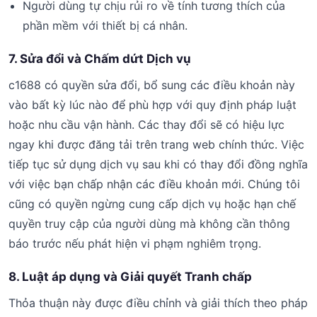
Người dùng tự chịu rủi ro về tính tương thích của
phần mềm với thiết bị cá nhân.
7. Sửa đổi và Chấm dứt Dịch vụ
c1688 có quyền sửa đổi, bổ sung các điều khoản này
vào bất kỳ lúc nào để phù hợp với quy định pháp luật
hoặc nhu cầu vận hành. Các thay đổi sẽ có hiệu lực
ngay khi được đăng tải trên trang web chính thức. Việc
tiếp tục sử dụng dịch vụ sau khi có thay đổi đồng nghĩa
với việc bạn chấp nhận các điều khoản mới. Chúng tôi
cũng có quyền ngừng cung cấp dịch vụ hoặc hạn chế
quyền truy cập của người dùng mà không cần thông
báo trước nếu phát hiện vi phạm nghiêm trọng.
8. Luật áp dụng và Giải quyết Tranh chấp
Thỏa thuận này được điều chỉnh và giải thích theo pháp