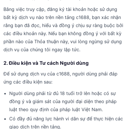
Bằng việc truy cập, đăng ký tài khoản hoặc sử dụng
bất kỳ dịch vụ nào trên nền tảng c1688, bạn xác nhận
rằng bạn đã đọc, hiểu và đồng ý chịu sự ràng buộc bởi
các điều khoản này. Nếu bạn không đồng ý với bất kỳ
phần nào của Thỏa thuận này, vui lòng ngừng sử dụng
dịch vụ của chúng tôi ngay lập tức.
2. Điều kiện và Tư cách Người dùng
Để sử dụng dịch vụ của c1688, người dùng phải đáp
ứng các điều kiện sau:
Người dùng phải từ đủ 18 tuổi trở lên hoặc có sự
đồng ý và giám sát của người đại diện theo pháp
luật theo quy định của pháp luật Việt Nam.
Có đầy đủ năng lực hành vi dân sự để thực hiện các
giao dịch trên nền tảng.