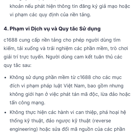
khoản nếu phát hiện thông tin đăng ký giả mạo hoặc
vi phạm các quy định của nền tảng.
4. Phạm vi Dịch vụ và Quy tắc Sử dụng
c1688 cung cấp nền tảng cho phép người dùng tìm
kiếm, tải xuống và trải nghiệm các phần mềm, trò chơi
giải trí trực tuyến. Người dùng cam kết tuân thủ các
quy tắc sau:
Không sử dụng phần mềm từ c1688 cho các mục
đích vi phạm pháp luật Việt Nam, bao gồm nhưng
không giới hạn ở việc phát tán mã độc, lừa đảo hoặc
tấn công mạng.
Không thực hiện các hành vi can thiệp, phá hoại hệ
thống kỹ thuật, đảo ngược kỹ thuật (reverse
engineering) hoặc sửa đổi mã nguồn của các phần