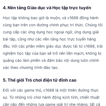
4. Nền tảng Giáo dục và Học tập trực tuyến
Học tập không bao giờ là muộn, và c1688 đồng hành
cùng bạn trên con đường chinh phục tri thức. Chúng tôi
cung cấp các ứng dụng học ngoại ngữ, ứng dụng giải
bài tập, cũng như các nền tảng học trực tuyến hàng
đầu. Với các phần mềm giáo dục được tải từ c1688, trải
nghiệm học tập của bạn sẽ trở nên liền mạch, không bị
quảng cáo làm phiền và đảm bảo nội dung luôn chính
xác theo chương trình đào tạo.
5. Thế giới Trò chơi điện tử đỉnh cao
Đối với các game thủ, c1688 là một thiên đường thực
sự. Từ những trò chơi hành động kịch tính, chiến thuật
cân não đến những tựa game giải trí nhẹ nhàng, tất cả