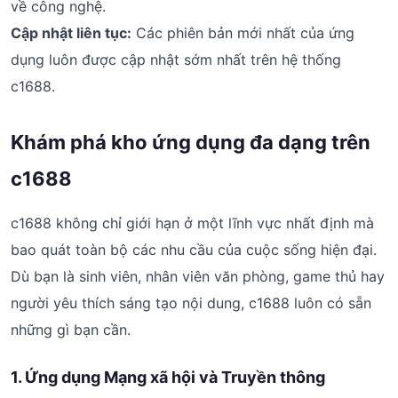
về công nghệ.
Cập nhật liên tục:
Các phiên bản mới nhất của ứng
dụng luôn được cập nhật sớm nhất trên hệ thống
c1688.
Khám phá kho ứng dụng đa dạng trên
c1688
c1688 không chỉ giới hạn ở một lĩnh vực nhất định mà
bao quát toàn bộ các nhu cầu của cuộc sống hiện đại.
Dù bạn là sinh viên, nhân viên văn phòng, game thủ hay
người yêu thích sáng tạo nội dung, c1688 luôn có sẵn
những gì bạn cần.
1. Ứng dụng Mạng xã hội và Truyền thông