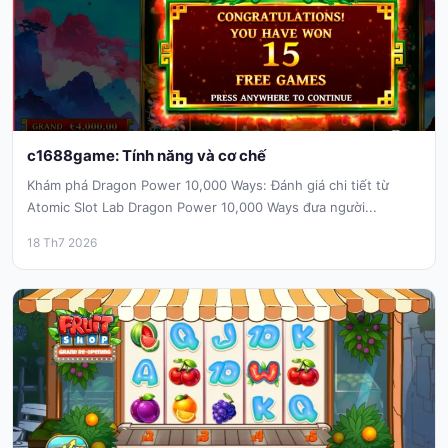
c1688game: Tính năng và cơ chế
Khám phá Dragon Power 10,000 Ways: Đánh giá chi tiết từ
Atomic Slot Lab Dragon Power 10,000 Ways đưa người...
18 Th7 2026