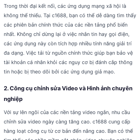
Trong thời đại kết nối, các ứng dụng mạng xã hội là
không thể thiếu. Tại c1688, bạn có thể dễ dàng tìm thấy
các phiên bản chính thức của các nền tảng phổ biến
nhất. Không chỉ dừng lại ở việc nhắn tin hay gọi điện,
các ứng dụng này còn tích hợp nhiều tính năng giải trí
đa dạng. Việc tải từ nguồn chính thức giúp bạn bảo vệ
tài khoản cá nhân khỏi các nguy cơ bị đánh cắp thông
tin hoặc bị theo dõi bởi các ứng dụng giả mạo.
2. Công cụ chỉnh sửa Video và Hình ảnh chuyên
nghiệp
Với sự lên ngôi của các nền tảng video ngắn, nhu cầu
chỉnh sửa video ngày càng tăng cao. c1688 cung cấp
hàng loạt công cụ từ cơ bản đến nâng cao. Bạn có thể