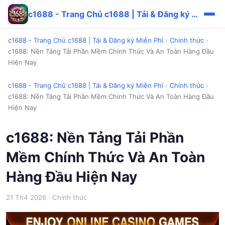
c1688 - Trang Chủ c1688 | Tải & Đăng ký Miễn Phí
c1688 - Trang Chủ c1688 | Tải & Đăng ký Miễn Phí
›
Chính thức
›
c1688: Nền Tảng Tải Phần Mềm Chính Thức Và An Toàn Hàng Đầu
Hiện Nay
c1688 - Trang Chủ c1688 | Tải & Đăng ký Miễn Phí
›
Chính thức
›
c1688: Nền Tảng Tải Phần Mềm Chính Thức Và An Toàn Hàng Đầu
Hiện Nay
c1688: Nền Tảng Tải Phần
Mềm Chính Thức Và An Toàn
Hàng Đầu Hiện Nay
21 Th4 2026
· Chính thức