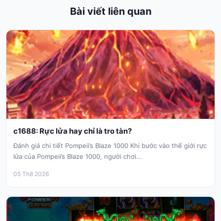
Bài viết liên quan
c1688: Rực lửa hay chỉ là tro tàn?
Đánh giá chi tiết Pompeii’s Blaze 1000 Khi bước vào thế giới rực
lửa của Pompeii’s Blaze 1000, người chơi...
05 Th8 2026