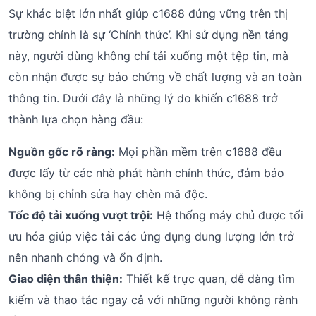
Sự khác biệt lớn nhất giúp c1688 đứng vững trên thị
trường chính là sự ‘Chính thức’. Khi sử dụng nền tảng
này, người dùng không chỉ tải xuống một tệp tin, mà
còn nhận được sự bảo chứng về chất lượng và an toàn
thông tin. Dưới đây là những lý do khiến c1688 trở
thành lựa chọn hàng đầu:
Nguồn gốc rõ ràng:
Mọi phần mềm trên c1688 đều
được lấy từ các nhà phát hành chính thức, đảm bảo
không bị chỉnh sửa hay chèn mã độc.
Tốc độ tải xuống vượt trội:
Hệ thống máy chủ được tối
ưu hóa giúp việc tải các ứng dụng dung lượng lớn trở
nên nhanh chóng và ổn định.
Giao diện thân thiện:
Thiết kế trực quan, dễ dàng tìm
kiếm và thao tác ngay cả với những người không rành